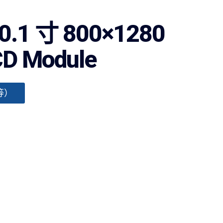
1 寸 800×1280
CD Module
等）