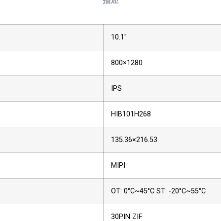
描述
10.1″
800×1280
IPS
HIB101H268
135.36×216.53
MIPI
OT: 0°C~45°C
ST: -20°C~55°C
30PIN ZIF