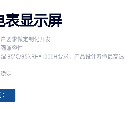
电表显示屏
客户要求做定制化开发
，强兼容性
85℃/85%RH*1000H要求，产品设计寿命最高达
质稳定
等）