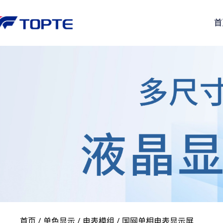
首
首页
/
单色显示
/
电表模组
/ 国网单相电表显示屏