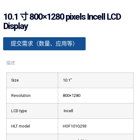
10.1 寸 800×1280 pixels Incell LCD
Display
提交需求（数量、应用等）
描述
Size
10.1″
Resolution
800×1280
LCD type
Incell
HLT model
HOF101G293