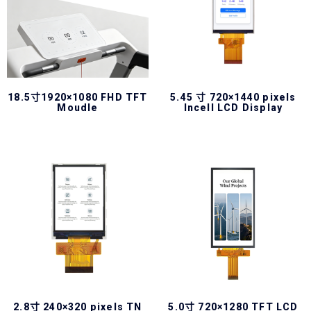
18.5寸1920×1080 FHD TFT
5.45 寸 720×1440 pixels
Moudle
Incell LCD Display
2.8寸 240×320 pixels TN
5.0寸 720×1280 TFT LCD