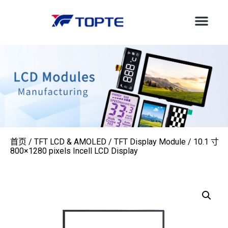
首页
/
TFT LCD & AMOLED
/
TFT Display Module
/ 10.1 寸
800×1280 pixels Incell LCD Display