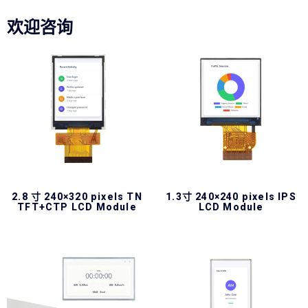
欢迎咨询
2.8 寸 240×320 pixels TN
1.3寸 240×240 pixels IPS
TFT+CTP LCD Module
LCD Module