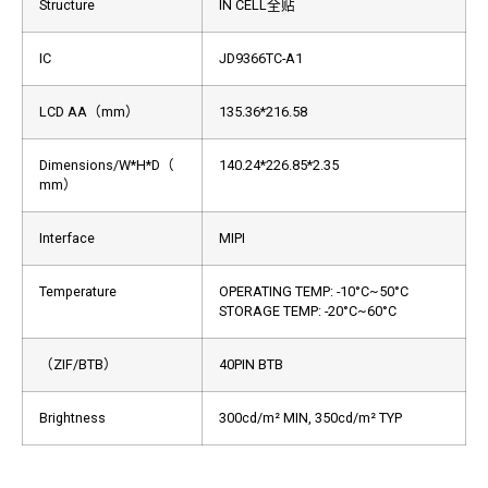
Structure
IN CELL全贴
IC
JD9366TC-A1
LCD AA（mm）
135.36*216.58
Dimensions/W*H*D（
140.24*226.85*2.35
mm）
Interface
MIPI
Temperature
OPERATING TEMP: -10°C~50°C
STORAGE TEMP: -20°C~60°C
（ZIF/BTB）
40PIN BTB
Brightness
300cd/m² MIN,
350cd/m² TYP