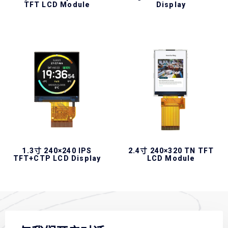
TFT LCD Module
Display
1.3寸 240×240 IPS
2.4寸 240×320 TN TFT
TFT+CTP LCD Display
LCD Module