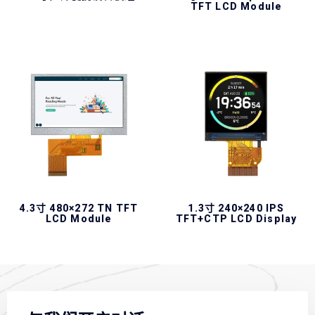
TFT LCD Module
4.3寸 480×272 TN TFT
1.3寸 240×240 IPS
LCD Module
TFT+CTP LCD Display