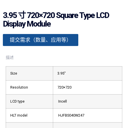
3.95 寸 720×720 Square Type LCD
Display Module
提交需求（数量、应用等）
描述
Size
3.95″
Resolution
720×720
LCD type
Incell
HLT model
HJFBS040W247