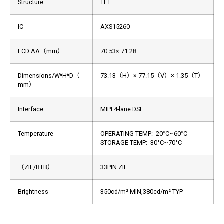
Structure
TFT
IC
AXS15260
LCD AA（mm）
70.53× 71.28
Dimensions/W*H*D（
73.13（H）× 77.15（V）× 1.35（T）
mm）
Interface
MIPI 4-lane DSI
Temperature
OPERATING TEMP: -20°C~60°C
STORAGE TEMP: -30°C~70°C
（ZIF/BTB）
33PIN ZIF
Brightness
350cd/m² MIN,380cd/m² TYP