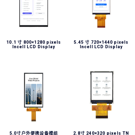
10.1 寸 800×1280 pixels
5.45 寸 720×1440 pixels
Incell LCD Display
Incell LCD Display
5.0寸户外便携设备模组
2.8寸 240×320 pixels TN