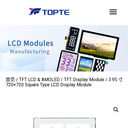
首页
/
TFT LCD & AMOLED
/
TFT Display Module
/ 3.95 寸
720×720 Square Type LCD Display Module