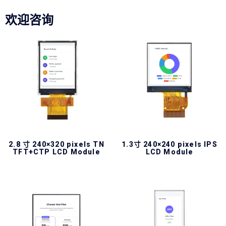
欢迎咨询
2.8 寸 240×320 pixels TN
1.3寸 240×240 pixels IPS
TFT+CTP LCD Module
LCD Module