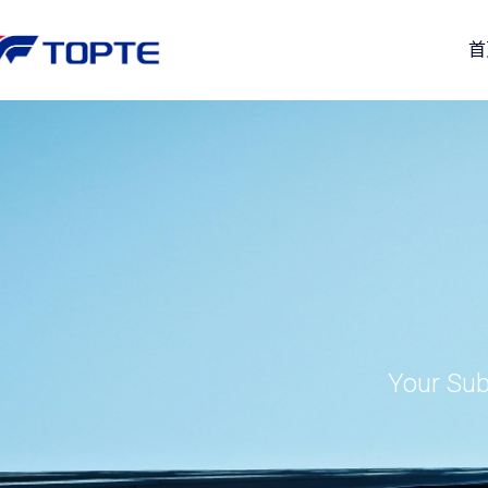
首
Your Sub