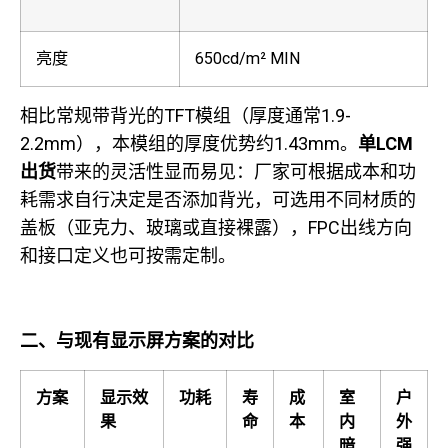
亮度
650cd/m² MIN
相比常规带背光的TFT模组（厚度通常1.9-
2.2mm），本模组的厚度优势约1.43mm。
单LCM
出货
带来的灵活性显而易见：厂家可根据成本和功
耗需求自行决定是否添加背光，可选用不同材质的
盖板（亚克力、玻璃或直接裸露），FPC出线方向
和接口定义也可按需定制。
二、与现有显示屏方案的对比
方案
显示效
功耗
寿
成
室
户
果
命
本
内
外
暗
强