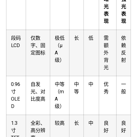
光
光
表
表
现
现
段码
仅数
极低
长
低
需
依
LCD
字、固
（μ
额
赖
定图标
A
外
反
级）
背
射
光
0.96
自发
中等
中
中
优
一
寸
光、对
（m
等
秀
般
OLE
比度高
A
D
级）
1.3
全彩、
较高
长
中
良
良
寸
高分辨
好
好