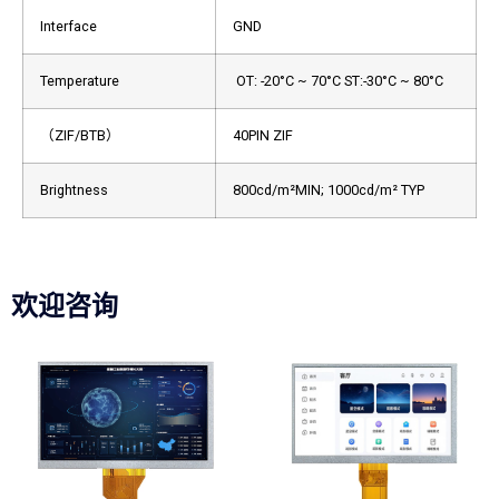
Interface
GND
Temperature
OT: -20°C ~ 70°C
ST:-30°C ~ 80°C
（ZIF/BTB）
40PIN ZIF
Brightness
800cd/m²MIN; 1000cd/m² TYP
欢迎咨询