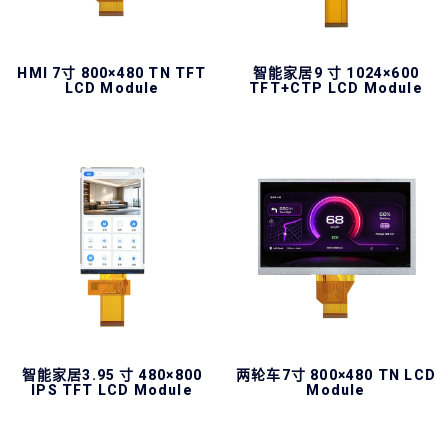
HMI 7寸 800×480 TN TFT
智能家居9 寸 1024×600
LCD Module
TFT+CTP LCD Module
智能家居3.95 寸 480×800
两轮车7寸 800×480 TN LCD
IPS TFT LCD Module
Module