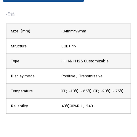
描述
Size（mm)
104mm*99mm
Structure
LCD+PIN
Type
1111&1112& Customizable
Display mode
Positive，Transmissive
Temperature
OT：-10℃ ~ 65℃
ST：-20℃ ~ 75℃
Reliability
40℃90%RH，240H