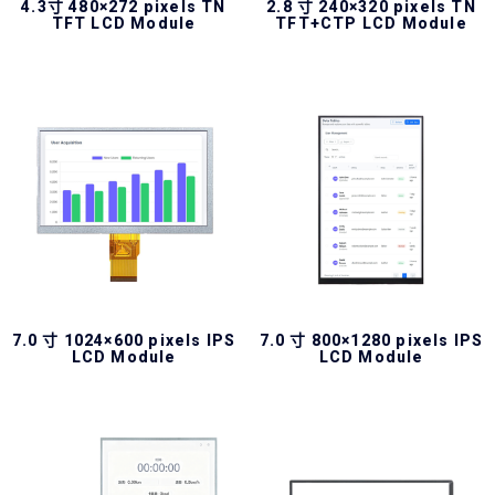
4.3寸 480×272 pixels TN
2.8 寸 240×320 pixels TN
TFT LCD Module
TFT+CTP LCD Module
7.0 寸 1024×600 pixels IPS
7.0 寸 800×1280 pixels IPS
LCD Module
LCD Module