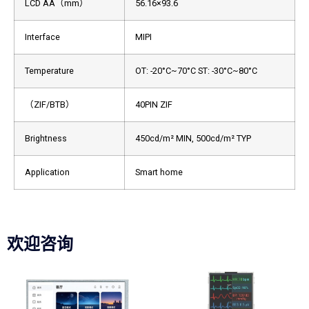
LCD AA（mm）
56.16×93.6
Interface
MIPI
Temperature
OT: -20°C~70°C
ST: -30°C~80°C
（ZIF/BTB）
40PIN ZIF
Brightness
450cd/m² MIN,
500cd/m² TYP
Application
Smart home
欢迎咨询