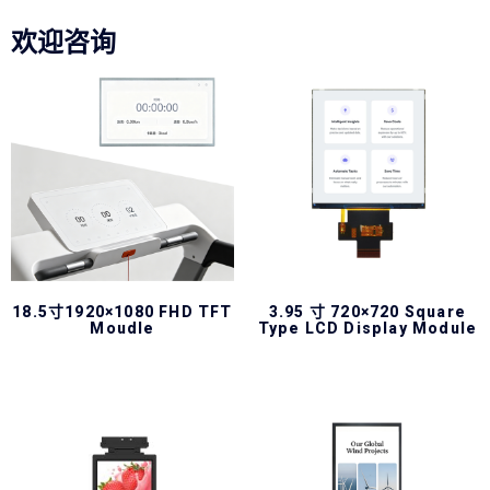
欢迎咨询
18.5寸1920×1080 FHD TFT
3.95 寸 720×720 Square
Moudle
Type LCD Display Module