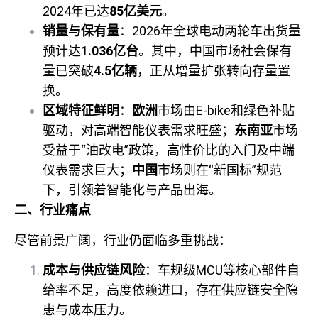
2024年已达
85亿美元
。
销量与保有量
：2026年全球电动两轮车出货量
预计达
1.036亿台
。其中，中国市场社会保有
量已突破
4.5亿辆
，正从增量扩张转向存量置
换。
区域特征鲜明
：
欧洲
市场由E-bike和绿色补贴
驱动，对高端智能仪表需求旺盛；
东南亚
市场
受益于“油改电”政策，高性价比的入门及中端
仪表需求巨大；
中国
市场则在“新国标”规范
下，引领着智能化与产品出海。
二、行业痛点
尽管前景广阔，行业仍面临多重挑战：
成本与供应链风险
：车规级MCU等核心部件自
给率不足，高度依赖进口，存在供应链安全隐
患与成本压力。