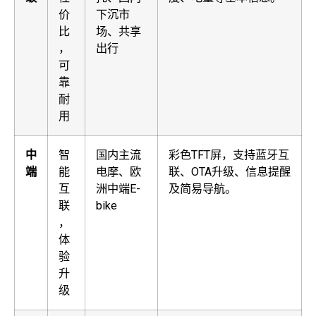
价
下沉市
比
场、共享
，
出行
可
靠
耐
用
中
智
国内主流
彩色TFT屏，支持蓝牙互
端
能
电摩、欧
联、OTA升级、信息提醒
互
洲中端E-
及简易导航。
联
bike
，
体
验
升
级