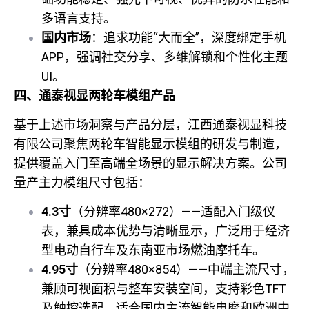
多语言支持。
国内市场
：追求功能“大而全”，深度绑定手机
APP，强调社交分享、多维解锁和个性化主题
UI。
四、通泰视显两轮车模组产品
基于上述市场洞察与产品分层，江西通泰视显科技
有限公司聚焦两轮车智能显示模组的研发与制造，
提供覆盖入门至高端全场景的显示解决方案。公司
量产主力模组尺寸包括：
4.3
寸
（分辨率480×272）——适配入门级仪
表，兼具成本优势与清晰显示，广泛用于经济
型电动自行车及东南亚市场燃油摩托车。
4.95
寸
（分辨率480×854）——中端主流尺寸，
兼顾可视面积与整车安装空间，支持彩色TFT
及触控选配，适合国内主流智能电摩和欧洲中