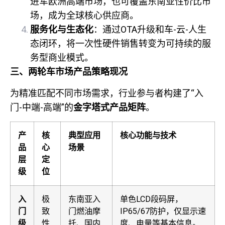
进军欧洲高端市场，也可覆盖东南亚性价比市
场，成为全球核心供应商。
服务化与生态化
：通过OTA升级和车-云-人生
态闭环，将一次性硬件销售转变为可持续的服
务型商业模式。
三、两轮车市场产品策略现况
为精准匹配不同市场需求，行业参与者构建了“入
门-中端-高端”的
金字塔式产品矩阵
。
产
核
典型应用
核心功能与技术
品
心
场景
层
定
级
位
入
极
东南亚入
单色LCD段码屏，
门
致
门燃油摩
IP65/67防护，仅显示速
级
性
托、国内
度、电量等基本信息。