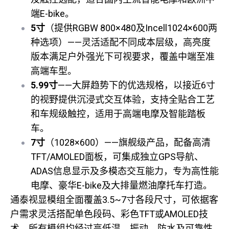
端E-bike。
5
寸
（提供RGBW 800×480及Incell1024×600两
种选项）——灵活适配不同成本层级，高亮度
版本满足户外强光下可视要求，覆盖中端至准
高端车型。
5.99
寸
——大屏趋势下的优选规格，以接近6寸
的视野提供沉浸式交互体验，支持全贴合工艺
和车规级触控，适用于高端电摩及智能踏板
车。
7
寸
（1028×600）——旗舰级产品，配备高清
TFT/AMOLED面板，可集成独立GPS导航、
ADAS信息显示及多模态交互能力，专为高性能
电摩、豪华E-bike及大排量燃油摩托车打造。
通泰视显模组全面覆盖3.5~7寸各段尺寸，可依据客
户需求灵活搭配单色段码、彩色TFT或AMOLED技
术。所有模组均经过高低温、振动、防水及可靠性