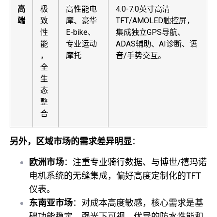
高
极
高性能电
4.0-7.0英寸高清
端
致
摩、豪华
TFT/AMOLED触控屏，
性
E-bike、
集成独立GPS导航、
能
专业运动
ADAS辅助、AI诊断、语
，
摩托
音/手势交互。
全
生
态
整
合
另外，区域市场的需求差异明显
：
欧洲市场
：注重专业骑行数据、与博世/禧玛诺
电机系统的无缝集成，偏好高度定制化的TFT
仪表。
东南亚市场
：对成本高度敏感，核心需求是基
础功能稳定、强光下可视、优异的防水性能和