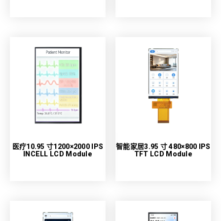
医疗10.95 寸1200×2000 IPS
智能家居3.95 寸 480×800 IPS
INCELL LCD Module
TFT LCD Module