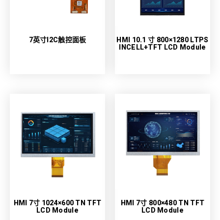
7英寸I2C触控面板
HMI 10.1 寸 800×1280 LTPS
INCELL+TFT LCD Module
HMI 7寸 1024×600 TN TFT
HMI 7寸 800×480 TN TFT
LCD Module
LCD Module